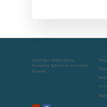
Εργαστήριο Εφαρμοσμένης
Τμήμα
Κοινωνικής Έρευνας και Κοινωνικής
Ελλη
Εργασίας
Εστα
ΤΚ 7
Χάρτη