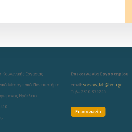
 Κοινωνικής Εργασίας
Επικοινωνία Εργαστηρίου
νικό Μεσογειακό Πανεπιστήμιο
email:
sorsow_lab@hmu.gr
Τηλ.: 2810 379245
υρωμένος Ηράκλειο
1410
Επικοινωνία
ς: