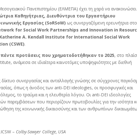
Μεσογειακού Πανεπιστημίου (ΕΛΜΕΠΑ) έχει τη χαρά να ανακοινώσει
ώτρια Καθηγήτριας, Διευθύντρια του Εργαστήριου
ινωνικής Εργασίας (
SoRSoW
)
ως συνεργαζόμενη ερευνήτρια στο
etwork
for
Social
Work
Partnerships
and
Innovation
in
Resour
Katherine
A
.
Kendall
Institute
for
International
Social
Work
tion
(
CSWE
)
.
 πέντε προτάσεις που χρηματοδοτήθηκαν το 2025
, στο πλαίσ
itute, ανάμεσα σε ιδιαίτερα καινοτόμες υποψηφιότητες με διεθνή
ς δίκτυο συνεργασίας και ανταλλαγής γνώσης σε σύγχρονες παγκόσμ
ασίας, όπως η άνοδος των anti-DEI ideologies, οι προσφυγικές και
πόλεμος, το τραύμα και η ελευθερία λόγου. Οι anti-DEI ιδεολογίες
ών παρεμβάσεων που περιορίζουν πρωτοβουλίες για την ισότητα κα
ώθηση της κοινωνικής δικαιοσύνης και των ανθρωπίνων δικαιωμάτω
 LICSW –
Colby-Sawyer College, USA