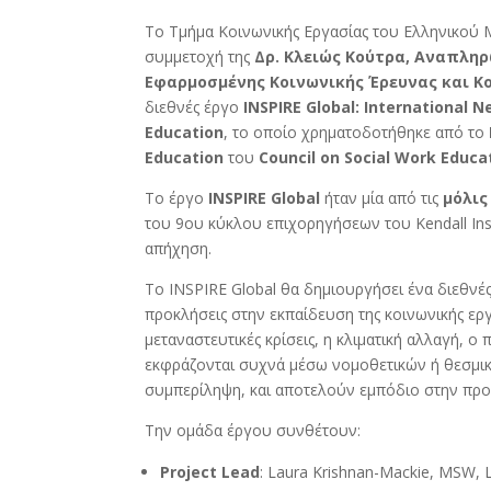
Το Τμήμα Κοινωνικής Εργασίας του Ελληνικού 
συμμετοχή της
Δρ. Κλειώς Κούτρα, Αναπληρ
Εφαρμοσμένης Κοινωνικής Έρευνας και Κο
διεθνές έργο
INSPIRE
Global
:
International
N
Education
, το οποίο χρηματοδοτήθηκε από το
Education
του
Council
on
Social
Work
Educa
Το έργο
INSPIRE
Global
ήταν μία από τις
μόλις
του 9ου κύκλου επιχορηγήσεων του Kendall Inst
απήχηση.
Το INSPIRE Global θα δημιουργήσει ένα διεθνέ
προκλήσεις στην εκπαίδευση της κοινωνικής εργ
μεταναστευτικές κρίσεις, η κλιματική αλλαγή, ο 
εκφράζονται συχνά μέσω νομοθετικών ή θεσμικ
συμπερίληψη, και αποτελούν εμπόδιο στην προ
Την ομάδα έργου συνθέτουν:
Project Lead
: Laura Krishnan-Mackie, MSW,