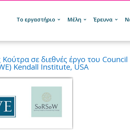
Το εργαστήριο
Μέλη
Έρευνα
Ν

 Κούτρα σε διεθνές έργο του Council
WE) Kendall Institute, USA