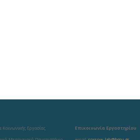
 Κοινωνικής Εργασίας
Επικοινωνία Εργαστηρίου
νικό Μεσογειακό Πανεπιστήμιο
email:
sorsow_lab@hmu.gr