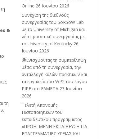
Online
26 Ιουνίου 2026
 τη
Συνέχιση της διεθνούς
συνεργασίας του SoRSoW Lab
με το University of Michigan και
ces
&
νέα προοπτική συνεργασίας με
το University of Kentucky
26
Ιουνίου 2026
ιο
🌍Ενισχύοντας τη συμπερίληψη
μέσα από τη συνεργασία, την
ανταλλαγή καλών πρακτικών και
τα εργαλεία του WP2 του έργου
ιες
PIPE στο ΕΛΜΕΠΑ
23 Ιουνίου
2026
ι τη
Τελετή Απονομής
ν.
Πιστοποιητικών του
εκπαιδευτικού προγράμματος
«ΠΡΟΗΓΜΕΝΗ ΕΚΠΑΙΔΕΥΣΗ ΓΙΑ
ΕΠΑΓΓΕΛΜΑΤΙΕΣ ΥΓΕΙΑΣ ΚΑΙ