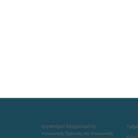
Εργαστήριο Εφαρμοσμένης
Τμήμα
Κοινωνικής Έρευνας και Κοινωνικής
Ελλη